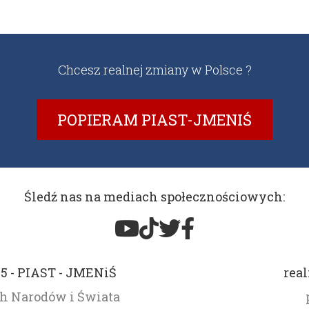
Chcesz realnej zmiany w Polsce ?
POPIERAM PIAST-JMENIŚ
Śledź nas na mediach społecznościowych:
15 - PIAST - JMENiŚ
real
ch Narodów i Świata