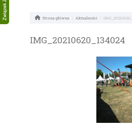
Strona główna
Aktualności
IMG_20210620
IMG_20210620_134024