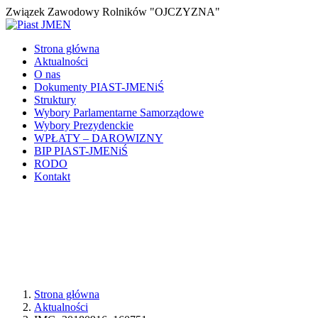
Związek Zawodowy Rolników "OJCZYZNA"
Strona główna
Aktualności
O nas
Dokumenty PIAST-JMENiŚ
Struktury
Wybory Parlamentarne Samorządowe
Wybory Prezydenckie
WPŁATY – DAROWIZNY
BIP PIAST-JMENiŚ
RODO
Kontakt
Strona główna
Aktualności