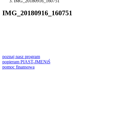
IMG_20180916_160751
IMG_20180916_160751
poznaj nasz program
popieram PIAST-JMENiŚ
pomoc finansowa