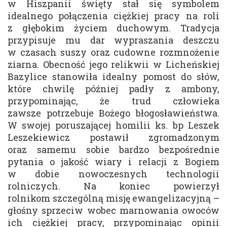
w Hiszpanii święty stał się symbolem
idealnego połączenia ciężkiej pracy na roli
z głębokim życiem duchowym. Tradycja
przypisuje mu dar wypraszania deszczu
w czasach suszy oraz cudowne rozmnożenie
ziarna. Obecność jego relikwii w Licheńskiej
Bazylice stanowiła idealny pomost do słów,
które chwilę później padły z ambony,
przypominając, że trud człowieka
zawsze potrzebuje Bożego błogosławieństwa.
W swojej poruszającej homilii ks. bp Leszek
Leszekiewicz postawił zgromadzonym
oraz samemu sobie bardzo bezpośrednie
pytania o jakość wiary i relacji z Bogiem
w dobie nowoczesnych technologii
rolniczych. Na koniec powierzył
rolnikom szczególną misję ewangelizacyjną –
głośny sprzeciw wobec marnowania owoców
ich ciężkiej pracy, przypominając opinii