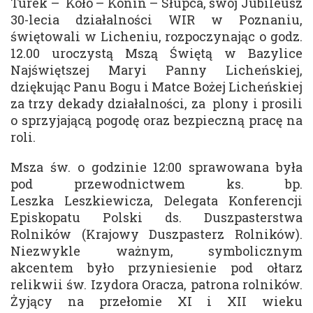
Turek – Koło – Konin – Słupca, swój Jubileusz
30-lecia działalności WIR w Poznaniu,
świętowali w Licheniu, rozpoczynając o godz.
12.00 uroczystą Mszą Świętą w Bazylice
Najświętszej Maryi Panny Licheńskiej,
dziękując Panu Bogu i Matce Bożej Licheńskiej
za trzy dekady działalności, za plony i prosili
o sprzyjającą pogodę oraz bezpieczną pracę na
roli.
Msza św. o godzinie 12:00 sprawowana była
pod przewodnictwem ks. bp.
Leszka Leszkiewicza, Delegata Konferencji
Episkopatu Polski ds. Duszpasterstwa
Rolników (Krajowy Duszpasterz Rolników).
Niezwykle ważnym, symbolicznym
akcentem było przyniesienie pod ołtarz
relikwii św. Izydora Oracza, patrona rolników.
Żyjący na przełomie XI i XII wieku