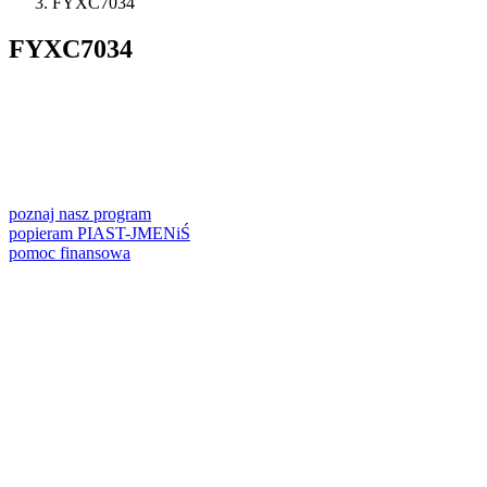
FYXC7034
FYXC7034
poznaj nasz program
popieram PIAST-JMENiŚ
pomoc finansowa