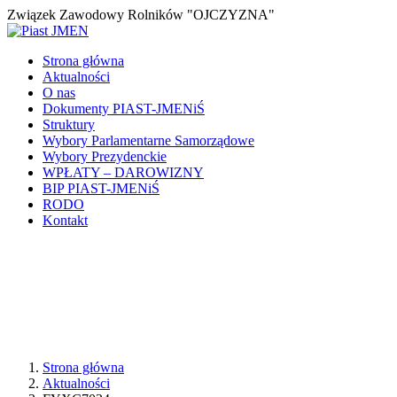
Związek Zawodowy Rolników "OJCZYZNA"
Strona główna
Aktualności
O nas
Dokumenty PIAST-JMENiŚ
Struktury
Wybory Parlamentarne Samorządowe
Wybory Prezydenckie
WPŁATY – DAROWIZNY
BIP PIAST-JMENiŚ
RODO
Kontakt
Strona główna
Aktualności