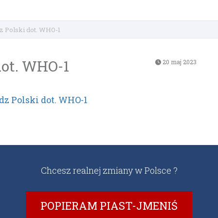
 Polski dot. WHO-1
dot. WHO-1
20 maj 2023
dz Polski dot. WHO-1
Chcesz realnej zmiany w Polsce ?
POPIERAM PIAST-JMENIŚ