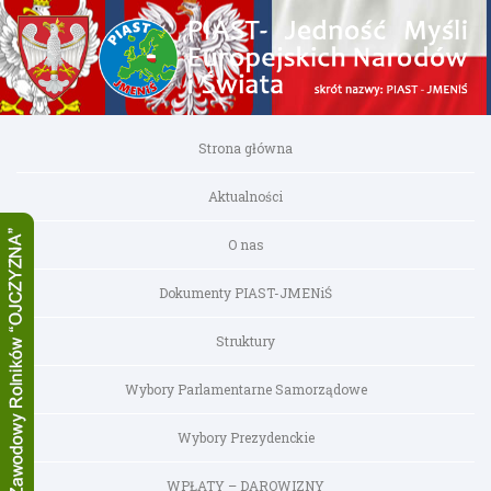
Strona główna
Aktualności
O nas
Dokumenty PIAST-JMENiŚ
Struktury
Wybory Parlamentarne Samorządowe
Wybory Prezydenckie
WPŁATY – DAROWIZNY