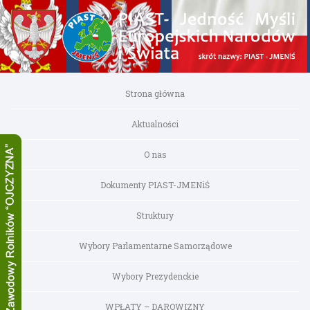
Strona główna
Aktualności
O nas
Dokumenty PIAST-JMENiŚ
Struktury
Wybory Parlamentarne Samorządowe
Wybory Prezydenckie
WPŁATY – DAROWIZNY