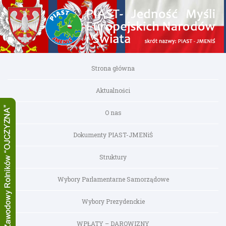
Strona główna
Aktualności
O nas
Dokumenty PIAST-JMENiŚ
Struktury
Wybory Parlamentarne Samorządowe
Wybory Prezydenckie
WPŁATY – DAROWIZNY