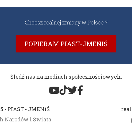
Chcesz realnej zmiany w Polsce ?
POPIERAM PIAST-JMENIŚ
Śledź nas na mediach społecznościowych:
15 - PIAST - JMENiŚ
real
ch Narodów i Świata