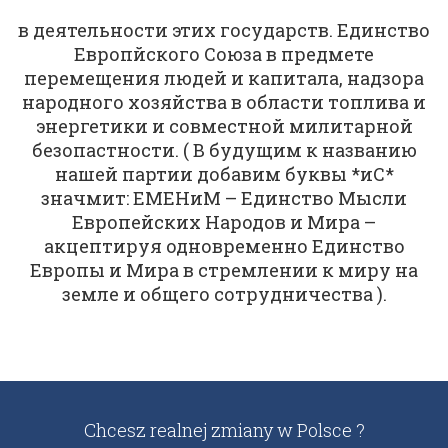
в деятельности этих государств. Единство
Европйского Союза в предмете
перемещения людей и капитала, надзора
народного хозяйства в области топлива и
энергетики и совместной милитарной
безопастности. ( В будущим к названию
нашей партии добавим буквы *иС*
значмит: ЕМЕНиМ – Единство Мысли
Европейских Народов и Мира –
акцептируя одновременно Единство
Европы и Мира в стремлении к миру на
земле и общего сотрудничества ).
Chcesz realnej zmiany w Polsce ?