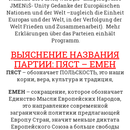
JMENiŚ- Unity Gedanke der Europäischen
Nationen und der Welt –zugleich die Einheit
Europas und der Welt, in der Verfolgung der
Welt Frieden und Zusammenarbeit). Mehr
Erklärungen über das Parteien einhält
Programm.
ВЫЯСНЕНИЕ НАЗВАНИЯ
ПАРТИИ: ПЯСТ – ЕМЕН
ПЯСТ
– обозначает ПОЛЬСКОСТЬ, это наши
корни, вера, культура и традиция,
ЕМЕН
– сокращение, которое обозначает
Единство Мысли Европейских Народов,
это направление современной
заграничной политики предлагающей
Европу Стран, значит меньше диктата
Европейского Союза а больше свободы