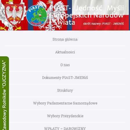
Strona główna
Aktualności
O nas
Dokumenty PIAST-JMENiŚ
Struktury
Wybory Parlamentarne Samorządowe
Wybory Prezydenckie
WPŁATY – DAROWIZNY